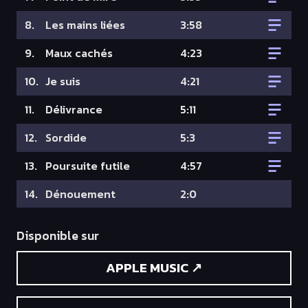
8.
Les mains liées
3:58
9.
Maux cachés
4:23
10.
Je suis
4:21
11.
Délivrance
5:11
12.
Sordide
5:3
13.
Poursuite futile
4:57
14.
Dénouement
2:0
Disponible sur
APPLE MUSIC ↗